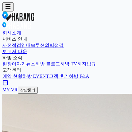
회사소개
서비스 안내
사전점검
임대솔루션
외벽점검
보고서 다운
하방 소식
현장이야기
뉴스
하방 블로그
하방 TV
하자법규
고객센터
예약 현황
하방 EVENT
고객 후기
하방 F&A
MY VR
상담문의