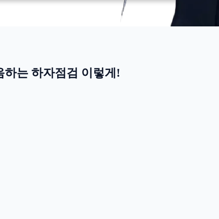
하는 하자점검 이렇게!