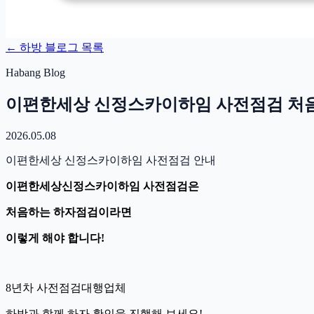
← 하방 블로그 목록
Habang Blog
이편한세상 신정스카이하임 사전점검 처음
2026.05.08
이편한세상 신정스카이하임 사전점검 안내
이편한세상신정스카이하임 사전점검은
처음하는 하자점검이라면
이렇게 해야 합니다!
8년차 사전점검대행업체
하방과 함께 하자 확인을 진행해 보세요!